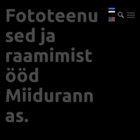
Fototeenu
sed ja
raamimist
ööd
Miidurann
as.