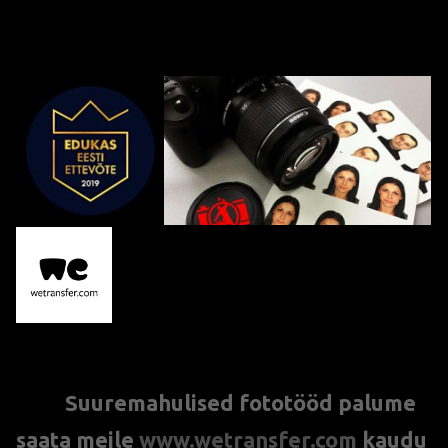
S
uuremahulised fototööd palume
***
saata meile
www.
w
etransfer.com
kaudu