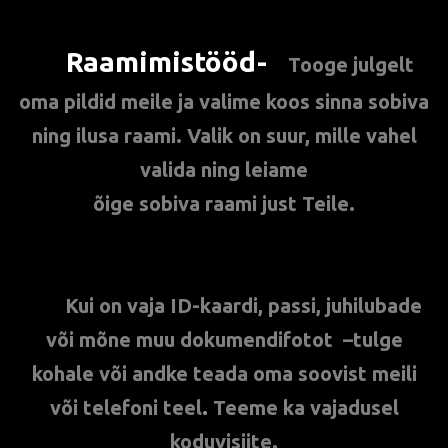
Raamimistööd-
**
Tooge julgelt
oma pildid meile ja valime koos sinna sobiva
ning ilusa raami. Valik on suur, mille vahel
valida ning leiame
õige sobiva raami just Teile.
***
Kui on vaja ID-kaardi, passi, juhilubade
või mõne muu dokumendifotot –
tulge
kohale või andke teada oma soovist meili
või telefoni teel
.
Teeme ka vajadusel
koduvisiite.