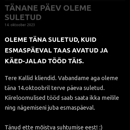
TÄNANE PÄEV OLEME
SULETUD
14. oktoober 2023
OLEME TÄNA SULETUD, KUID
ESMASPÄEVAL TAAS AVATUD JA
KÄED-JALAD TÖÖD TÄIS.
Tere Kallid kliendid. Vabandame aga oleme
täna 14.oktoobril terve päeva suletud.
Kiireloomulised tööd saab saata ikka meilile
ning nägemiseni juba esmaspäeval.
Tänud ette mõistva suhtumise eest! :)