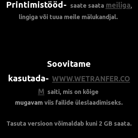
Printimistööd-
meiliga
saate
saata
,
lingiga või tuua meile mälukandjal.
Soovitame
kasutada-
WWW.WETRANFER.CO
M
saiti, mis on
kõige
mugavam
viis
failide üleslaadimiseks.
Tasuta versioon võimaldab kuni 2 GB saata.