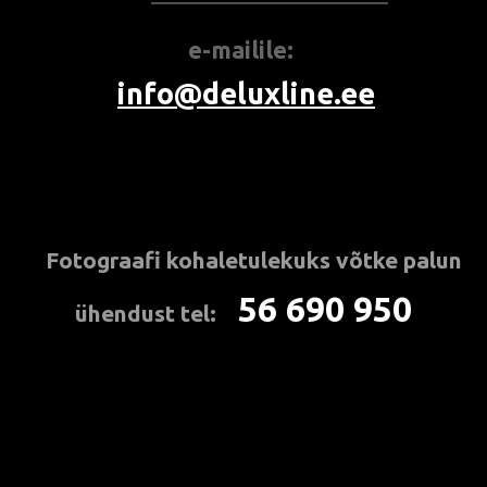
e-mailile:
info@deluxline.ee
Fotograafi kohaletulekuks
võtke palun
*
56 690 950
ühendust tel:
***