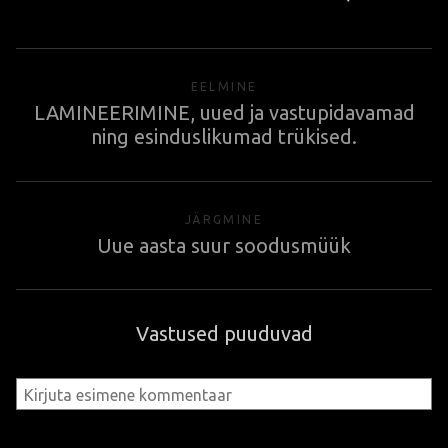
EELMINE
LAMINEERIMINE, uued ja vastupidavamad
ning esinduslikumad trükised.
JÄRGMINE
Uue aasta suur soodusmüük
Vastused puuduvad