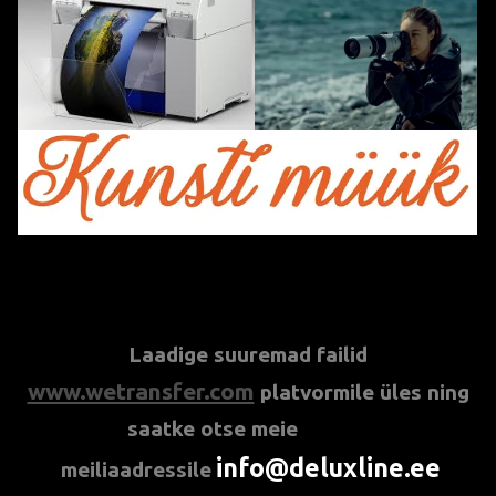
***
Laadige suuremad failid
www.wetransfer.com
platvormile üles ning
saatke otse meie
info@deluxline.ee
meiliaadressil
e