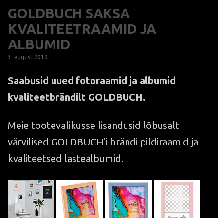
GOLDBUCH SAKSA
KVALITEETRAAMID JA
ALBUMID
3. august 2019
Saabusid uued fotoraamid ja albumid
kvaliteetbrändilt GOLDBUCH.
Meie tootevalikusse lisandusid lõbusalt
värvilised GOLDBUCH'i brändi pildiraamid ja
kvaliteetsed lastealbumid.