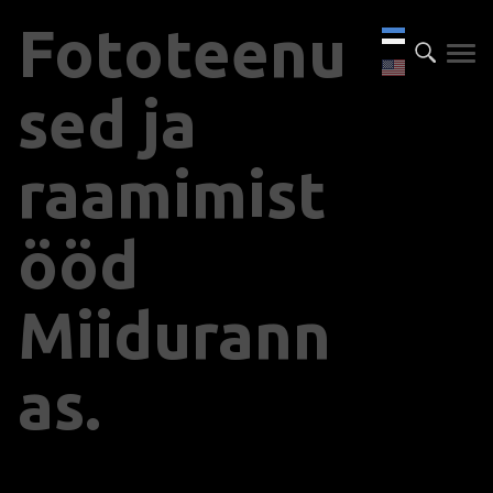
Fototeenu
sed ja
raamimist
ööd
Miidurann
as.