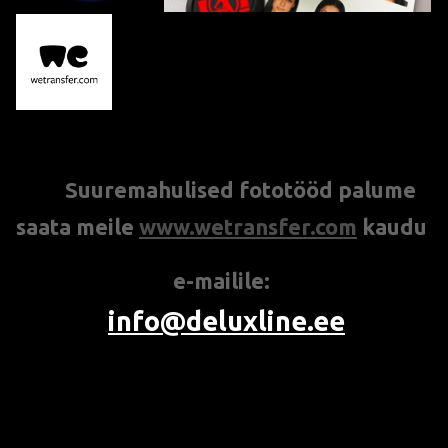
S
uuremahulised fototööd palume
***
saata meile
www.
w
etransfer.com
kaudu
e-mailile:
info@deluxline.ee