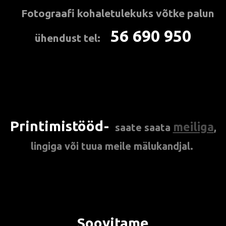
Fotograafi kohaletulekuks
võtke palun
*
56 690 950
ühendust tel:
***
Printimistööd-
meiliga
saate
saata
,
lingiga või tuua meile mälukandjal.
Soovitame